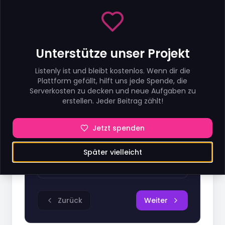
Interaktives Quiz
Frage
1
von
10
Unterstütze unser Projekt
What does Emily do?
Listenly ist und bleibt kostenlos. Wenn dir die
She wants to book a room.
Plattform gefällt, hilft uns jede Spende, die
Serverkosten zu decken und neue Aufgaben zu
erstellen. Jeder Beitrag zählt!
She works at the Grand Hotel.
Jetzt spenden
She is visiting the hotel.
Später vielleicht
She is calling Tom.
Zurück
Weiter